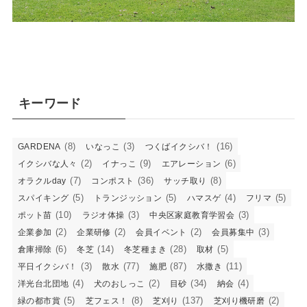
キーワード
(8)
(3)
(16)
GARDENA
いなっこ
つくばイクシバ！
(2)
(9)
(6)
イクシバな人々
イナっこ
エアレーション
(7)
(36)
(8)
オラクルday
コンポスト
サッチ取り
(5)
(5)
(4)
(5)
スパイキング
トランジッション
ハマスゲ
フリマ
(10)
(3)
(3)
ポット苗
ラジオ体操
中央区家庭教育学習会
(2)
(2)
(2)
(3)
企業参加
企業研修
会員イベント
会員募集中
(6)
(14)
(28)
(5)
倉庫掃除
冬芝
冬芝種まき
取材
(3)
(77)
(87)
(11)
平日イクシバ！
散水
施肥
水撒き
(4)
(2)
(34)
(4)
洋光台北団地
犬のおしっこ
目砂
納会
(5)
(8)
(137)
(2)
緑の都市賞
芝フェス！
芝刈り
芝刈り機研磨