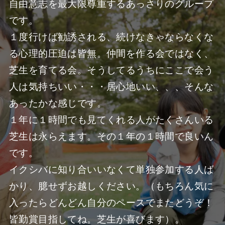
自由意志を最大限尊重するあっさりのグループ
です。
１度行けば勧誘される、続けなきゃならなくな
る心理的圧迫は皆無。仲間を作る会ではなく、
芝生を育てる会。そうしてるうちにここで会う
人は気持ちいい・・・居心地いい、、、そんな
あったかな感じです。
１年に１時間でも見てくれる人がたくさんいる
芝生は永らえます。その１年の１時間で良いん
です。
イクシバに知り合いいなくて単独参加する人ば
かり、臆せずお越しください。（もちろん気に
入ったらどんどん自分のペースでまたどうぞ！
皆勤賞目指してね。芝生が喜びます）。