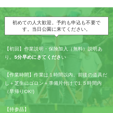
初めての人大歓迎。予約も申込も不要で
す。当日公園に来てください。
【初回】作業説明・保険加入（無料）説明あ
り。
5分早めにきてくださ
い
【作業時間】作業は１時間以内。前後の道具だ
し＋芝生にゴロン＋準備片付けで1.５時間内
（早帰りOK!)
【持参品】