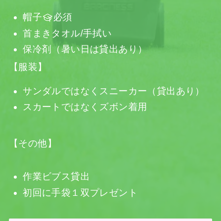
帽子
必須
首まきタオル/手拭い
保冷剤（暑い日は貸出あり）
【服装】
サンダルではなくスニーカー（貸出あり）
スカートではなくズボン着用
【その他】
作業ビブス貸出
初回に手袋１双プレゼント