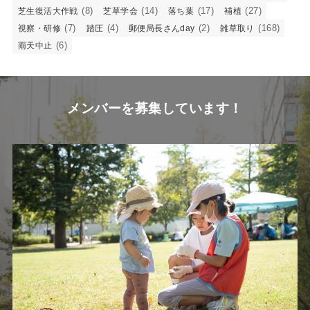
(8)
(14)
(17)
(27)
芝生復活大作戦
芝草学会
落ち葉
補植
(7)
(4)
(2)
(168)
視察・研修
踏圧
郵便局長さんday
雑草取り
(6)
雨天中止
メンバーを募集しています！