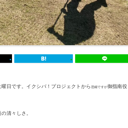
土曜日です。イクシバ！プロジェクトから
御指南役
恐縮ですが
道の清々しさ。