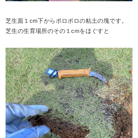
芝生面１cm下からポロポロの粘土の塊です。
芝生の生育場所のその１cmをほぐすと