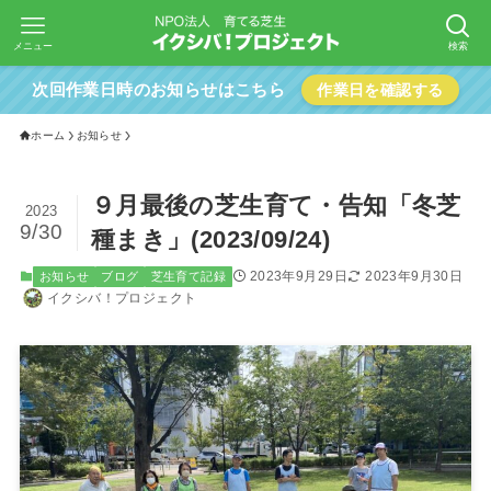
メニュー
検索
次回作業日時のお知らせはこちら
作業日を確認する
ホーム
お知らせ
９月最後の芝生育て・告知「冬芝
2023
9/30
種まき」(2023/09/24)
2023年9月29日
2023年9月30日
お知らせ
ブログ
芝生育て記録
イクシバ！プロジェクト