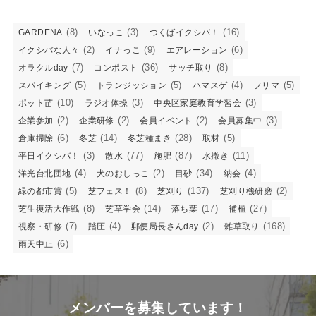
(8)
(3)
(16)
GARDENA
いなっこ
つくばイクシバ！
(2)
(9)
(6)
イクシバな人々
イナっこ
エアレーション
(7)
(36)
(8)
オラクルday
コンポスト
サッチ取り
(5)
(5)
(4)
(5)
スパイキング
トランジッション
ハマスゲ
フリマ
(10)
(3)
(3)
ポット苗
ラジオ体操
中央区家庭教育学習会
(2)
(2)
(2)
(3)
企業参加
企業研修
会員イベント
会員募集中
(6)
(14)
(28)
(5)
倉庫掃除
冬芝
冬芝種まき
取材
(3)
(77)
(87)
(11)
平日イクシバ！
散水
施肥
水撒き
(4)
(2)
(34)
(4)
洋光台北団地
犬のおしっこ
目砂
納会
(5)
(8)
(137)
(2)
緑の都市賞
芝フェス！
芝刈り
芝刈り機研磨
(8)
(14)
(17)
(27)
芝生復活大作戦
芝草学会
落ち葉
補植
(7)
(4)
(2)
(168)
視察・研修
踏圧
郵便局長さんday
雑草取り
(6)
雨天中止
メンバーを募集しています！