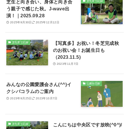
芝生と向き合い、身体と向き合
芝生育て記録
う親子で感じた秋。J-wave出
演！｜2025.09.28
2025年9月30日
2025年12月12日
【写真多】お祝い！冬芝完成秋
芝生育て記録
のお祝い会！お誕生日も
（2023.11.5)
2023年11月7日
みんなの公園愛護会さん(^^)イ
公園外活動
クシバコラムのご案内
2023年9月25日
2023年10月7日
こんにちは中央区です放映(^0^)/
芝生育て記録