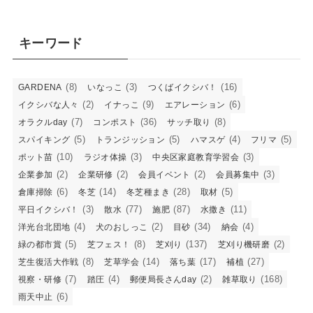
キーワード
(8)
(3)
(16)
GARDENA
いなっこ
つくばイクシバ！
(2)
(9)
(6)
イクシバな人々
イナっこ
エアレーション
(7)
(36)
(8)
オラクルday
コンポスト
サッチ取り
(5)
(5)
(4)
(5)
スパイキング
トランジッション
ハマスゲ
フリマ
(10)
(3)
(3)
ポット苗
ラジオ体操
中央区家庭教育学習会
(2)
(2)
(2)
(3)
企業参加
企業研修
会員イベント
会員募集中
(6)
(14)
(28)
(5)
倉庫掃除
冬芝
冬芝種まき
取材
(3)
(77)
(87)
(11)
平日イクシバ！
散水
施肥
水撒き
(4)
(2)
(34)
(4)
洋光台北団地
犬のおしっこ
目砂
納会
(5)
(8)
(137)
(2)
緑の都市賞
芝フェス！
芝刈り
芝刈り機研磨
(8)
(14)
(17)
(27)
芝生復活大作戦
芝草学会
落ち葉
補植
(7)
(4)
(2)
(168)
視察・研修
踏圧
郵便局長さんday
雑草取り
(6)
雨天中止