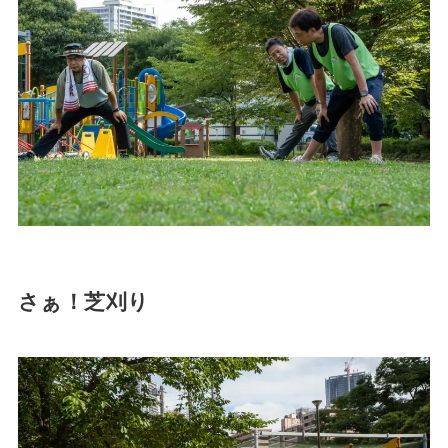
さぁ！芝刈り