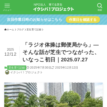
メニュー
検索
次回作業日時のお知らせはこちら
作業日を確認する
ホーム
ブログ
芝生育て記録
「ラジオ体操は郵便局から」―
2025
そんな話が芝生でつながった、
12/12
いなっこ初日｜2025.07.27
2025年7月30日
2025年12月12日
芝生育て記録
イクシバ！プロジェクト