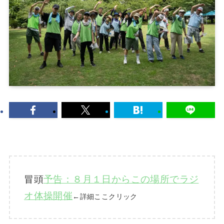
冒頭
予告：８月１日からこの場所でラジ
オ体操開催
←
詳細ここクリック