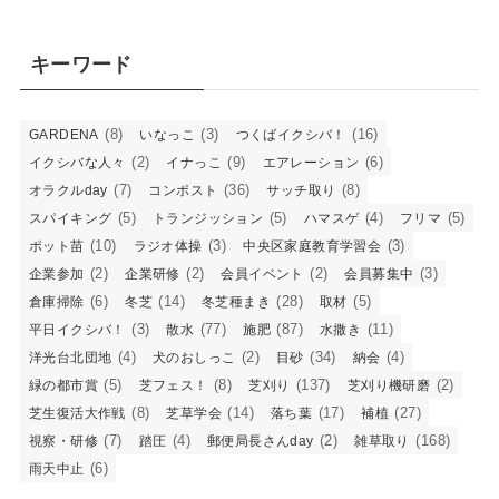
キーワード
(8)
(3)
(16)
GARDENA
いなっこ
つくばイクシバ！
(2)
(9)
(6)
イクシバな人々
イナっこ
エアレーション
(7)
(36)
(8)
オラクルday
コンポスト
サッチ取り
(5)
(5)
(4)
(5)
スパイキング
トランジッション
ハマスゲ
フリマ
(10)
(3)
(3)
ポット苗
ラジオ体操
中央区家庭教育学習会
(2)
(2)
(2)
(3)
企業参加
企業研修
会員イベント
会員募集中
(6)
(14)
(28)
(5)
倉庫掃除
冬芝
冬芝種まき
取材
(3)
(77)
(87)
(11)
平日イクシバ！
散水
施肥
水撒き
(4)
(2)
(34)
(4)
洋光台北団地
犬のおしっこ
目砂
納会
(5)
(8)
(137)
(2)
緑の都市賞
芝フェス！
芝刈り
芝刈り機研磨
(8)
(14)
(17)
(27)
芝生復活大作戦
芝草学会
落ち葉
補植
(7)
(4)
(2)
(168)
視察・研修
踏圧
郵便局長さんday
雑草取り
(6)
雨天中止